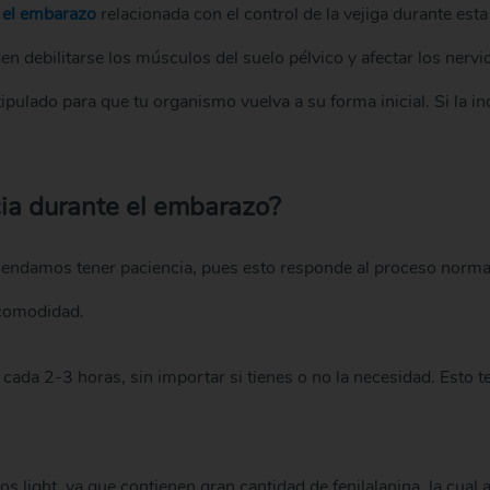
 el embarazo
relacionada con el control de la vejiga durante es
en debilitarse los músculos del suelo pélvico y afectar los nervi
ipulado para que tu organismo vuelva a su forma inicial. Si la 
cia durante el embarazo?
endamos tener paciencia, pues esto responde al proceso normal
ncomodidad.
cada 2-3 horas, sin importar si tienes o no la necesidad. Esto t
 light, ya que contienen gran cantidad de fenilalanina, la cual a