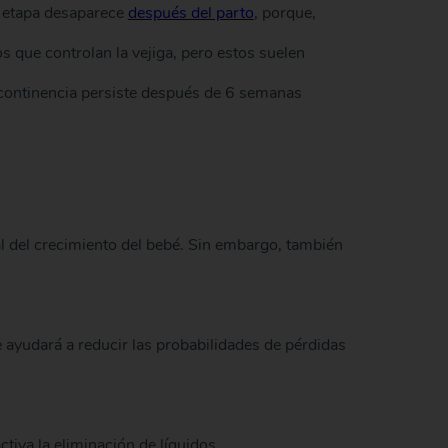
ta etapa desaparece
después del parto
, porque,
os que controlan la vejiga, pero estos suelen
incontinencia persiste después de 6 semanas
 del crecimiento del bebé. Sin embargo, también
e ayudará a reducir las probabilidades de pérdidas
ctiva la eliminación de líquidos.