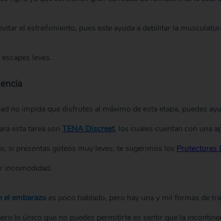
tar el estreñimiento, pues este ayuda a debilitar la musculatura
 escapes leves.
nencia
d no impida que disfrutes al máximo de esta etapa, puedes ayu
ara esta tarea son
TENA Discreet
, los cuales cuentan con una ap
rgo, si presentas goteos muy leves, te sugerimos los
Protectores 
ar incomodidad.
n el embarazo
es poco hablado, pero hay una y mil formas de tr
ero lo único que no puedes permitirte es sentir que la incontine