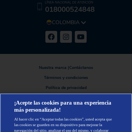
LÍNEA NACIONAL DE ATENCIÓN
018000524848
COLOMBIA
Nuestra marca
|
Contáctanos
Términos y condiciones
Política de privacidad
¡Acepte las cookies para una experiencia
más personalizada!
TENA®, una marca de Essity - una compañía global líder en higiene y
salud. Cada día, mil millones de personas, en todo el mundo, utilizan
Al hacer clic en “Aceptar todas las cookies”, usted acepta que
nuestros productos, servicios y soluciones. Nuestro propósito es romper
barreras por el bienestar en beneficio de consumidores, pacientes,
las cookies se guarden en su dispositivo para mejorar la
cuidadores, clientes y la sociedad en general. Vendemos en
navegación del sitio, analizar el uso del mismo, y colaborar