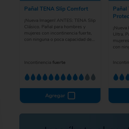
Pañal TENA Slip Comfort
Pañal 
Protec
¡Nueva Imagen! ANTES: TENA Slip
Clásico. Pañal para hombres y
¡Nueva
mujeres con incontinencia fuerte,
Ultra. 
con ninguna o poca capacidad de
mujeres
movimiento y dependientes de un
con nin
cuidador.
movimie
cuidador
Incontinencia
fuerte
Inconti
L y XL.
Agregar