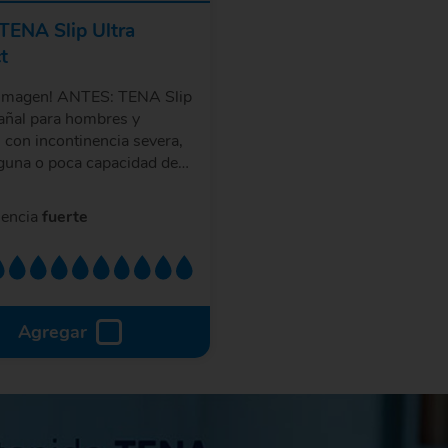
TENA Slip Ultra
t
 Imagen! ANTES: TENA Slip
Pañal para hombres y
 con incontinencia severa,
guna o poca capacidad de
nto y dependientes de un
. Disponible en tallas S, M,
nencia
fuerte
Agregar