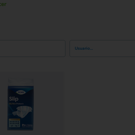
cer
Usuario…