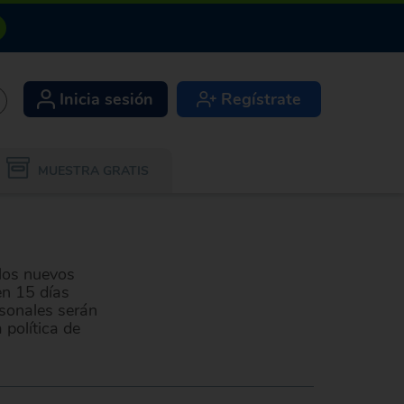
Inicia sesión
Regístrate
+
MUESTRA GRATIS
los nuevos
en 15 días
rsonales serán
 política de