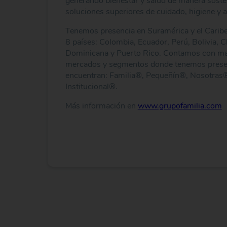
generando bienestar y salud de manera sosten
soluciones superiores de cuidado, higiene y 
Tenemos presencia en Suramérica y el Caribe
8 países: Colombia, Ecuador, Perú, Bolivia, C
Dominicana y Puerto Rico. Contamos con mar
mercados y segmentos donde tenemos presenc
encuentran: Familia®, Pequeñín®, Nosotras
Institucional®.
Más información en
www.grupofamilia.com