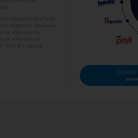
ible a través de
aseo.
 con operación directa en
hile, Argentina, República
cas líderes en los
ia, entre ellas se
®, TENA® y Familia
Conoce 
www.