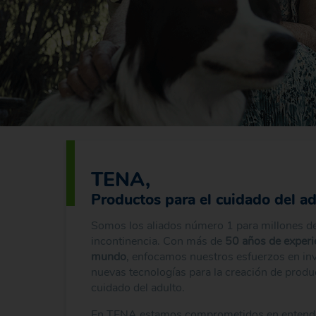
TENA,
Productos para el cuidado del ad
Somos los aliados número 1 para millones d
incontinencia. Con más de
50 años de experie
mundo
, enfocamos nuestros esfuerzos en inv
nuevas tecnologías para la creación de produ
cuidado del adulto.
En TENA estamos comprometidos en entende