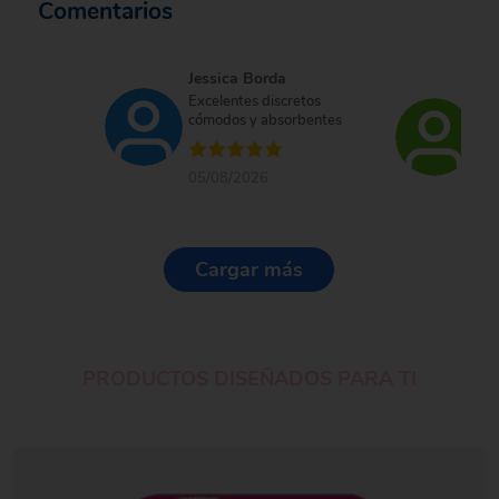
Comentarios
Jessica Borda
Ma
Excelentes discretos
Es
cómodos y absorbentes
co
ne
05/08/2026
10
Cargar más
PRODUCTOS DISEÑADOS PARA TI