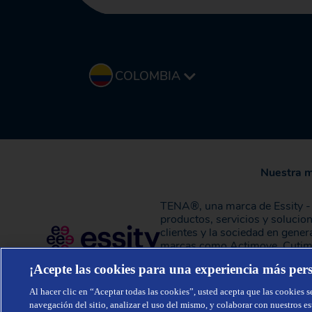
COLOMBIA
Nuestra 
TENA®, una marca de Essity - u
productos, servicios y solucio
clientes y la sociedad en gen
marcas como Actimove, Cutimed
2024, Essity tuvo ventas de a
¡Acepte las cookies para una experiencia más per
Estocolmo, Suecia, y Essity c
Al hacer clic en “Aceptar todas las cookies”, usted acepta que las cookies s
navegación del sitio, analizar el uso del mismo, y colaborar con nuestros e