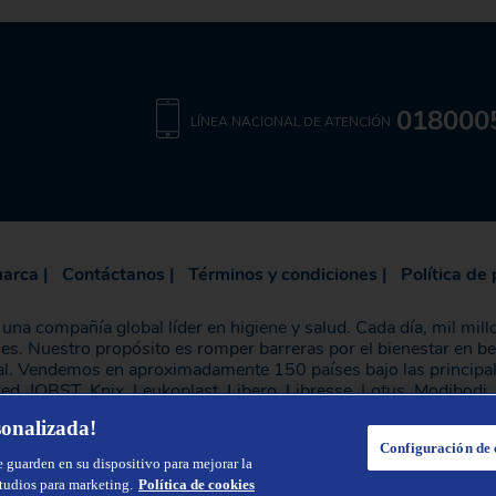
018000
LÍNEA NACIONAL DE ATENCIÓN
marca
|
Contáctanos |
Términos y condiciones |
Política de
na compañía global líder en higiene y salud. Cada día, mil mill
nes. Nuestro propósito es romper barreras por el bienestar en b
eral. Vendemos en aproximadamente 150 países bajo las principa
, JOBST, Knix, Leukoplast, Libero, Libresse, Lotus, Modibodi
proximadamente 13 mil millones de euros y empleó a 36,000 per
sonalizada!
otiza en Nasdaq Estocolmo. Más información en
www.essity.co
Configuración de 
e guarden en su dispositivo para mejorar la
studios para marketing.
Política de cookies