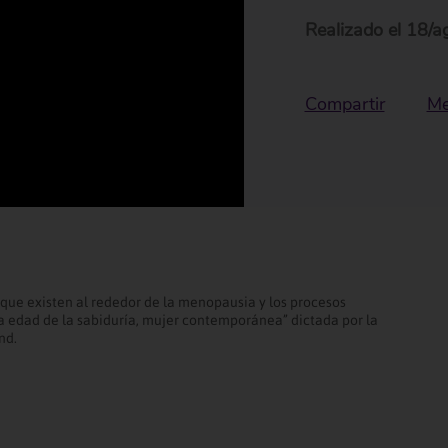
Realizado el
18/a
Compartir
Me
s que existen al rededor de la menopausia y los procesos
la edad de la sabiduría, mujer contemporánea” dictada por la
nd.