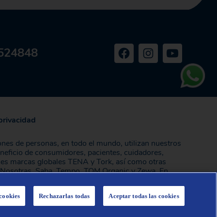
524848
 privacidad
ones de personas, en todo el mundo, utilizan nuestros
eneficio de consumidores, pacientes, cuidadores,
les marcas globales TENA y Tork, así como otras
, Nosotras, Saba, Tempo, TOM Organic y Zewa. En
sonas. La sede de la compañía está ubicada en
m
.
cookies
Rechazarlas todas
Aceptar todas las cookies