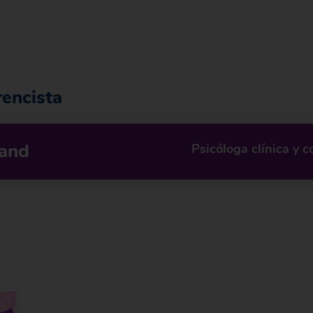
rencista
rand
Psicóloga clínica y c