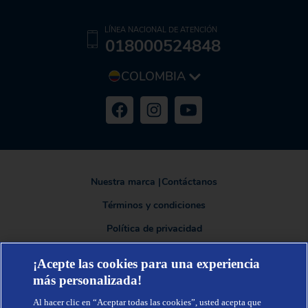
LÍNEA NACIONAL DE ATENCIÓN
018000524848
COLOMBIA
Nuestra marca
|
Contáctanos
Términos y condiciones
Política de privacidad
¡Acepte las cookies para una experiencia
más personalizada!
TENA®, una marca de Essity - una compañía global líder en higiene y
salud. Cada día, mil millones de personas, en todo el mundo, utilizan
Al hacer clic en “Aceptar todas las cookies”, usted acepta que
nuestros productos, servicios y soluciones. Nuestro propósito es romper