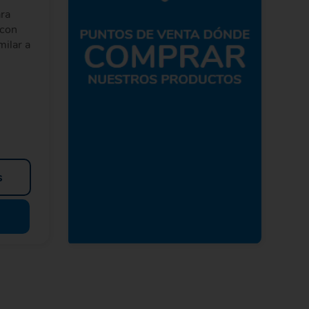
ara
 con
milar a
s