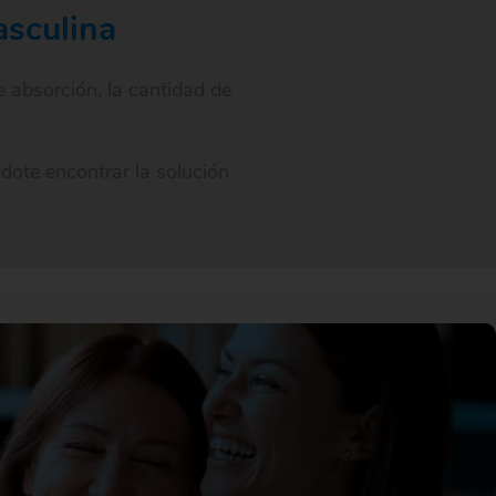
asculina
e absorción, la cantidad de
dote encontrar la solución