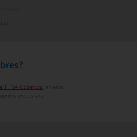
te horas
dad.
mbres?
da TENA Colombia
, en esta
uentos exclusivos.