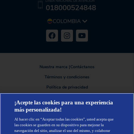
LÍNEA NACIONAL DE ATENCIÓN
018000524848
COLOMBIA
Nuestra marca
|
Contáctanos
Términos y condiciones
Política de privacidad
¡Acepte las cookies para una experiencia
más personalizada!
TENA®, una marca de Essity - una compañía global líder en higiene y
salud. Cada día, mil millones de personas, en todo el mundo, utilizan
Al hacer clic en “Aceptar todas las cookies”, usted acepta que
nuestros productos, servicios y soluciones. Nuestro propósito es romper
barreras por el bienestar en beneficio de consumidores, pacientes,
las cookies se guarden en su dispositivo para mejorar la
cuidadores, clientes y la sociedad en general. Vendemos en
navegación del sitio, analizar el uso del mismo, y colaborar
aproximadamente 150 países bajo las principales marcas globales TENA y