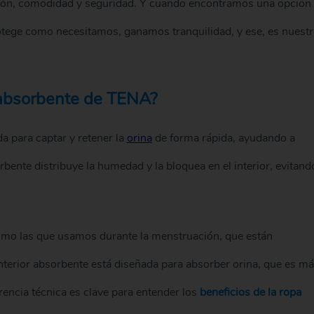
ión, comodidad y seguridad. Y cuando encontramos una opción
rotege como necesitamos, ganamos tranquilidad, y ese, es nuest
r absorbente de TENA?
a para captar y retener la
orina
de forma rápida, ayudando a
rbente distribuye la humedad y la bloquea en el interior, evitand
 como las que usamos durante la menstruación, que están
interior absorbente está diseñada para absorber orina, que es m
erencia técnica es clave para entender los
beneficios de la ropa