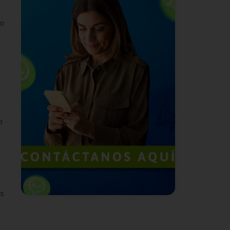
ro
o
ás