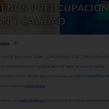
MENOS PREOCUPACION
N Y CALIDAD
gusta
0
s normal que surjan dudas. ¿Qué producto usar? ¿Será suficiente
n incontinencia no significa dejar de hacer lo que nos gusta,
uncionen. Ahí es donde descubrimos los verdaderos
beneficios 
ormar nuestra
rutina diaria
.
onal ni una
toalla higiénica
improvisada. Es una prenda diseñad