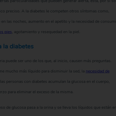
ertas particularidades que pueden generar alerta, esta, por sí so
ico preciso. A la diabetes le competen otros síntomas como,
en las noches, aumento en el apetito y la necesidad de consumi
os pies
, agotamiento y resequedad en la piel.
a la diabetes
aria puede ser uno de los que, al inicio, causen más preguntas.
me mucho más líquido para disminuir la sed, la
necesidad de
las personas con diabetes acumulan la glucosa en el cuerpo,
rzo para eliminar el exceso de la misma.
so de glucosa pasa a la orina y se lleva los líquidos que están e