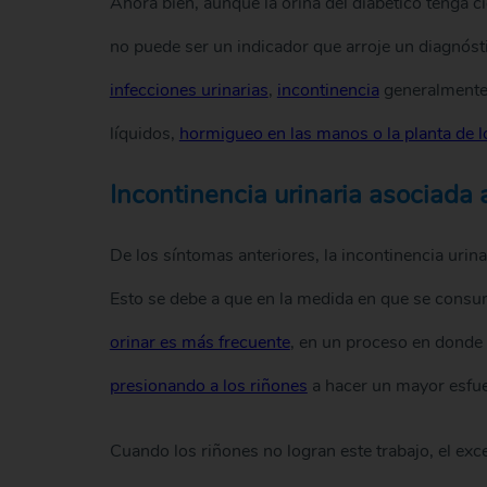
Ahora bien, aunque la orina del diabético tenga ci
no puede ser un indicador que arroje un diagnóst
infecciones urinarias
,
incontinencia
generalmente 
líquidos,
hormigueo en las manos o la planta de l
Incontinencia urinaria asociada 
De los síntomas anteriores, la incontinencia urin
Esto se debe a que en la medida en que se consu
orinar es más frecuente
, en un proceso en donde 
presionando a los riñones
a hacer un mayor esfue
Cuando los riñones no logran este trabajo, el exce