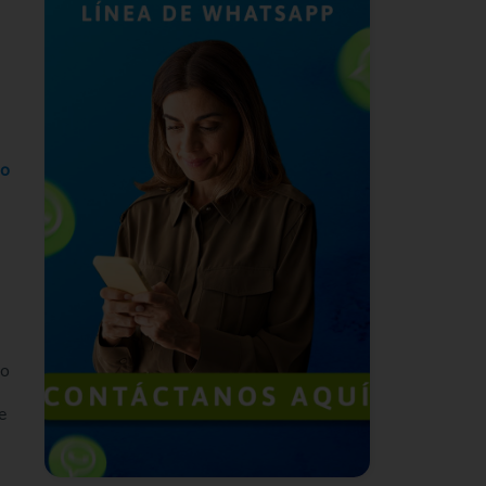
o
lo
e