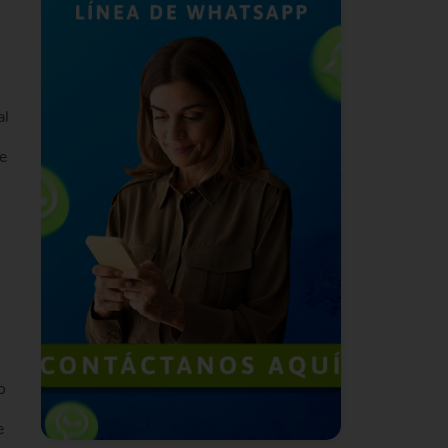
al
e
o
e