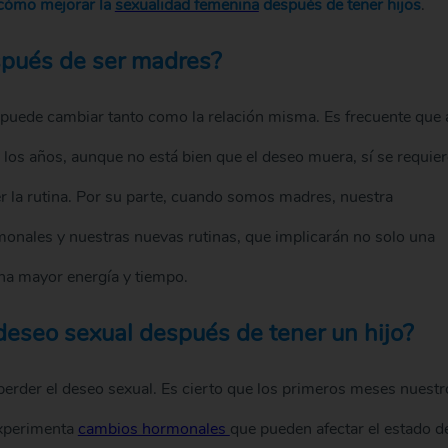
cómo mejorar la
sexualidad femenina
después de tener hijos
.
spués de ser madres?
d puede cambiar tanto como la relación misma. Es frecuente que 
 los años, aunque no está bien que el deseo muera, sí se requier
 la rutina. Por su parte, cuando somos madres, nuestra
nales y nuestras nuevas rutinas, que implicarán no solo una
ha mayor energía y tiempo.
 deseo sexual después de tener un hijo?
erder el deseo sexual. Es cierto que los primeros meses nuestr
experimenta
cambios hormonales
que pueden afectar el estado d