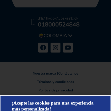
LÍNEA NACIONAL DE ATENCIÓN
018000524848
COLOMBIA
Nuestra marca
|
Contáctanos
Términos y condiciones
Política de privacidad
¡Acepte las cookies para una experiencia
más personalizada!
TENA®, una marca de Essity - una compañía global líder en higiene y