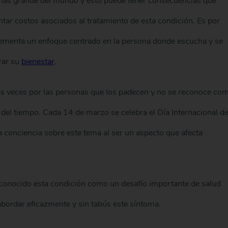
o más grande del mundo y esto puede tener consecuencias que
ntar costos asociados al tratamiento de esta condición. Es por
lementa un enfoque centrado en la persona donde escucha y se
rar su
bienestar
.
s veces por las personas que los padecen y no se reconoce co
del tiempo. Cada 14 de marzo se celebra el Día Internacional d
 la conciencia sobre este tema al ser un aspecto que afecta
conocido esta condición como un desafío importante de salud
abordar eficazmente y sin tabús este síntoma.