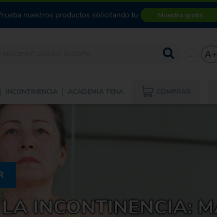
Prueba nuestros productos solicitando tu
Muestra gratis
A
A-
COMPRAR
INCONTINENCIA
ACADEMIA TENA
R
LA INCONTINENCIA: M