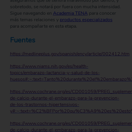
aseguramos que se sentirá maravilloso por dentro, y
sobretodo, se notará por fuera con mucha intensidad.
Sigue navegando en
Academia TENA
para conocer
más temas relaciones y
productos especializados
para acompañarte en esta etapa.
Fuentes
https://medlineplus.gov/spanish/ency/article/002412.htm
https://www.niams.nih.gov/es/health-
topics/embarazo-lactancia-y-salud-de-los-
huesos#:~:text=Tanto%20durante%20el%20embara
https://www.cochrane.org/es/CD001059/PREG_suplemen
de-calcio-durante-el-embarazo-para-la-prevencion-
de-los-trastornos-hipertensivos-
y#:~:text=%C2%BFPor%20qu%C3%A9%20es%20esto%2
https://www.cochrane.org/es/CD001059/PREG_suplemen
de-calcio-durante-el-embarazo-para-la-prevencion-