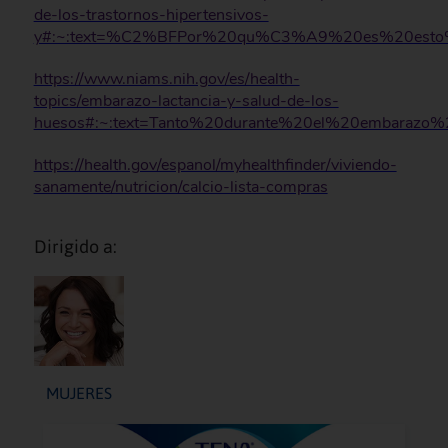
de-los-trastornos-hipertensivos-
y#:~:text=%C2%BFPor%20qu%C3%A9%20es%20esto%2
https://www.niams.nih.gov/es/health-
topics/embarazo-lactancia-y-salud-de-los-
huesos#:~:text=Tanto%20durante%20el%20embara
https://health.gov/espanol/myhealthfinder/viviendo-
sanamente/nutricion/calcio-lista-compras
Dirigido a:
MUJERES