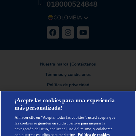
018000524848
COLOMBIA
Nuestra marca
|
Contáctanos
Términos y condiciones
Política de privacidad
¡Acepte las cookies para una experiencia
más personalizada!
TENA®, una marca de Essity - una compañía global líder en higiene y
salud. Cada día, mil millones de personas, en todo el mundo, utilizan
Al hacer clic en “Aceptar todas las cookies”, usted acepta que
nuestros productos, servicios y soluciones. Nuestro propósito es romper
barreras por el bienestar en beneficio de consumidores, pacientes,
las cookies se guarden en su dispositivo para mejorar la
cuidadores, clientes y la sociedad en general. Vendemos en
navegación del sitio, analizar el uso del mismo, y colaborar
aproximadamente 150 países bajo las principales marcas globales TENA y
con nuestros estudios para marketing.
Política de cookies
Tork, así como otras marcas como Actimove, Cutimed, JOBST, Knix,