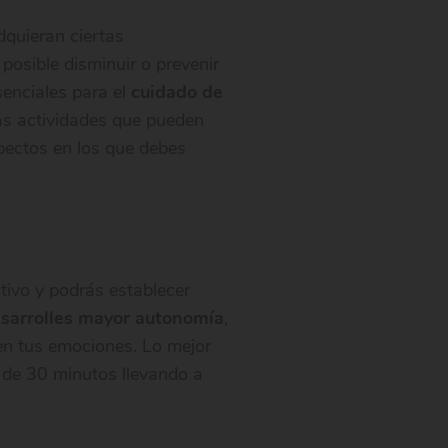
dquieran ciertas
posible disminuir o prevenir
senciales para el
cuidado de
as actividades que pueden
spectos en los que debes
ctivo y podrás establecer
sarrolles mayor autonomía
,
 en tus emociones. Lo mejor
a de 30 minutos llevando a