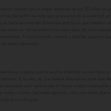
stante común que al llegar después de los 50 años se a
cia del estilo de vida que se asumió en la juventud, es 
o se hace asumiendo diferentes prácticas que resultan e
nte tener un compromiso total para dejar de lado aquell
el organismo. A continuación, vamos a detallar algunos a
o de salud adecuado:
teniendo en cuenta que te aporta vitalidad, te mantiene a
 mayores. A su vez, es una buena alternativa para que
de
a necesaria para valerte por ti mismo y esto repercutirá
r horas y horas haciendo ejercicio, con una rutina diari
s más que suficiente.