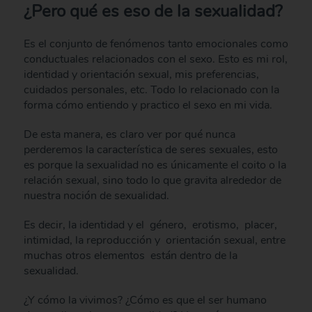
¿Pero qué es eso de la sexualidad?
Es el conjunto de fenómenos tanto emocionales como
conductuales relacionados con el sexo. Esto es mi rol,
identidad y orientación sexual, mis preferencias,
cuidados personales, etc. Todo lo relacionado con la
forma cómo entiendo y practico el sexo en mi vida.
De esta manera, es claro ver por qué nunca
perderemos la característica de seres sexuales, esto
es porque la sexualidad no es únicamente el coito o la
relación sexual, sino todo lo que gravita alrededor de
nuestra noción de sexualidad.
Es decir, la identidad y el género, erotismo, placer,
intimidad, la reproducción y orientación sexual, entre
muchas otros elementos están dentro de la
sexualidad.
¿Y cómo la vivimos? ¿Cómo es que el ser humano