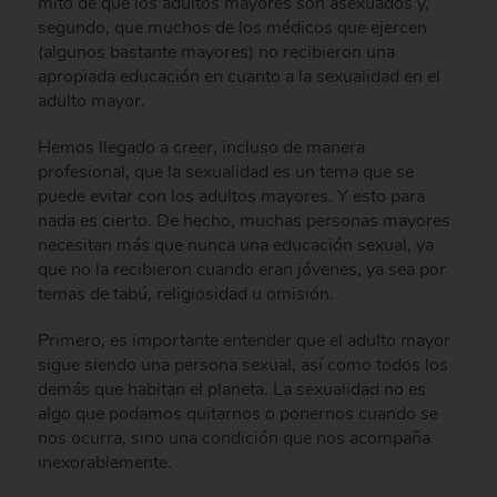
mito de que los adultos mayores son asexuados y,
segundo, que muchos de los médicos que ejercen
(algunos bastante mayores) no recibieron una
apropiada educación en cuanto a la sexualidad en el
adulto mayor.
Hemos llegado a creer, incluso de manera
profesional, que la sexualidad es un tema que se
puede evitar con los adultos mayores. Y esto para
nada es cierto. De hecho, muchas personas mayores
necesitan más que nunca una educación sexual, ya
que no la recibieron cuando eran jóvenes, ya sea por
temas de tabú, religiosidad u omisión.
Primero, es importante entender que el adulto mayor
sigue siendo una persona sexual, así como todos los
demás que habitan el planeta. La sexualidad no es
algo que podamos quitarnos o ponernos cuando se
nos ocurra, sino una condición que nos acompaña
inexorablemente.