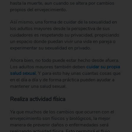
hasta la muerte, aun cuando se altera por cambios
propios del envejecimiento.
Así mismo, una forma de cuidar de la sexualidad en
los adultos mayores desde la perspectiva de sus
cuidadores es respetando su privacidad, propiciando
un espacio donde puedan vivir una vida en pareja o
experimentar su sexualidad en privado.
Ahora bien, no todo puede estar hecho desde afuera.
Los adultos mayores también deben
cuidar su propia
salud sexual
. Y para esto hay unas cuantas cosas que
en el día a día y de forma práctica pueden ayudar a
mantener una salud sexual.
Realiza actividad física
Ya que muchos de los cambios que ocurren con el
envejecimiento son físicos y biológicos, la mejor
manera de prevenir daños o enfermedades será
realizando actividad física. Esto permitirá el flujo