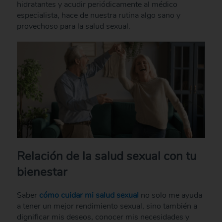
hidratantes y acudir periódicamente al médico
especialista, hace de nuestra rutina algo sano y
provechoso para la salud sexual.
Relación de la salud sexual con tu
bienestar
Saber
cómo cuidar mi salud sexual
no solo me ayuda
a tener un mejor rendimiento sexual, sino también a
dignificar mis deseos, conocer mis necesidades y