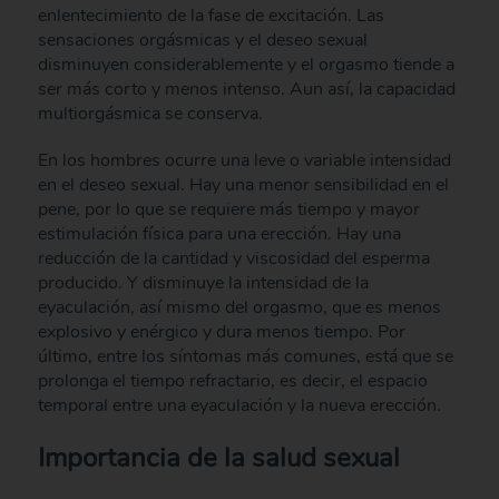
enlentecimiento de la fase de excitación. Las
sensaciones orgásmicas y el deseo sexual
disminuyen considerablemente y el orgasmo tiende a
ser más corto y menos intenso. Aun así, la capacidad
multiorgásmica se conserva.
En los hombres ocurre una leve o variable intensidad
en el deseo sexual. Hay una menor sensibilidad en el
pene, por lo que se requiere más tiempo y mayor
estimulación física para una erección. Hay una
reducción de la cantidad y viscosidad del esperma
producido. Y disminuye la intensidad de la
eyaculación, así mismo del orgasmo, que es menos
explosivo y enérgico y dura menos tiempo. Por
último, entre los síntomas más comunes, está que se
prolonga el tiempo refractario, es decir, el espacio
temporal entre una eyaculación y la nueva erección.
Importancia de la salud sexual