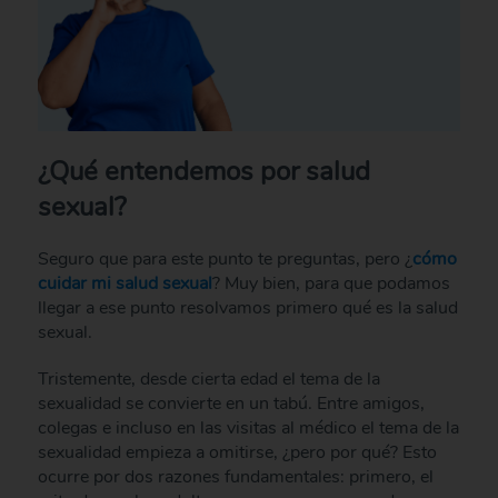
¿Qué entendemos por salud
sexual?
Seguro que para este punto te preguntas, pero ¿
cómo
cuidar mi salud sexual
? Muy bien, para que podamos
llegar a ese punto resolvamos primero qué es la salud
sexual.
Tristemente, desde cierta edad el tema de la
sexualidad se convierte en un tabú. Entre amigos,
colegas e incluso en las visitas al médico el tema de la
sexualidad empieza a omitirse, ¿pero por qué? Esto
ocurre por dos razones fundamentales: primero, el