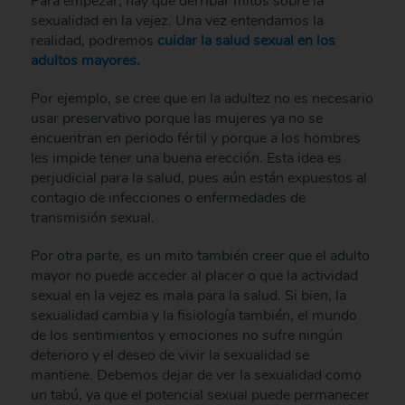
Para empezar, hay que derribar mitos sobre la
sexualidad en la vejez. Una vez entendamos la
realidad, podremos
cuidar la salud sexual en los
adultos mayores.
Por ejemplo, se cree que en la adultez no es necesario
usar preservativo porque las mujeres ya no se
encuentran en periodo fértil y porque a los hombres
les impide tener una buena erección. Esta idea es
perjudicial para la salud, pues aún están expuestos al
contagio de infecciones o enfermedades de
transmisión sexual.
Por otra parte, es un mito también creer que el adulto
mayor no puede acceder al placer o que la actividad
sexual en la vejez es mala para la salud. Si bien, la
sexualidad cambia y la fisiología también, el mundo
de los sentimientos y emociones no sufre ningún
deterioro y el deseo de vivir la sexualidad se
mantiene. Debemos dejar de ver la sexualidad como
un tabú, ya que el potencial sexual puede permanecer