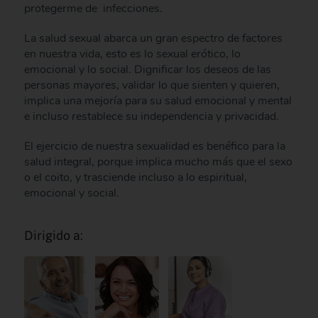
protegerme de infecciones.
La salud sexual abarca un gran espectro de factores
en nuestra vida, esto es lo sexual erótico, lo
emocional y lo social. Dignificar los deseos de las
personas mayores, validar lo que sienten y quieren,
implica una mejoría para su salud emocional y mental
e incluso restablece su independencia y privacidad.
El ejercicio de nuestra sexualidad es benéfico para la
salud integral, porque implica mucho más que el sexo
o el coito, y trasciende incluso a lo espiritual,
emocional y social.
Dirigido a: