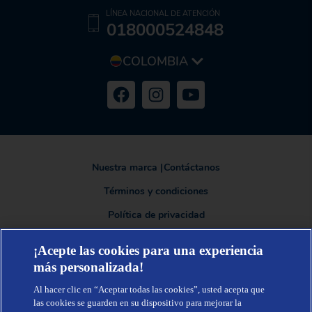
LÍNEA NACIONAL DE ATENCIÓN
018000524848
COLOMBIA
Nuestra marca
|
Contáctanos
Términos y condiciones
Política de privacidad
¡Acepte las cookies para una experiencia
más personalizada!
TENA®, una marca de Essity - una compañía global líder en higiene y
salud. Cada día, mil millones de personas, en todo el mundo, utilizan
Al hacer clic en “Aceptar todas las cookies”, usted acepta que
nuestros productos, servicios y soluciones. Nuestro propósito es romper
barreras por el bienestar en beneficio de consumidores, pacientes,
las cookies se guarden en su dispositivo para mejorar la
cuidadores, clientes y la sociedad en general. Vendemos en