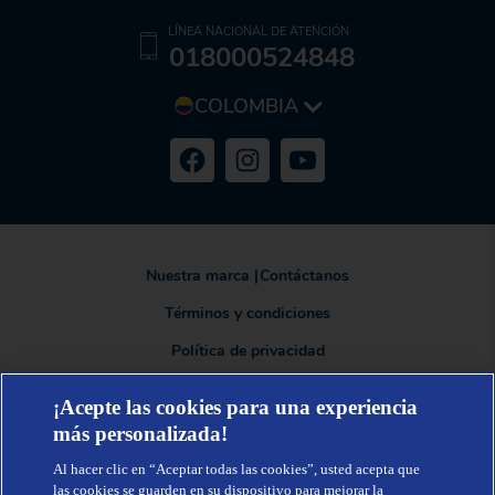
LÍNEA NACIONAL DE ATENCIÓN
018000524848
COLOMBIA
Nuestra marca
|
Contáctanos
Términos y condiciones
Política de privacidad
¡Acepte las cookies para una experiencia
más personalizada!
TENA®, una marca de Essity - una compañía global líder en higiene y
salud. Cada día, mil millones de personas, en todo el mundo, utilizan
Al hacer clic en “Aceptar todas las cookies”, usted acepta que
nuestros productos, servicios y soluciones. Nuestro propósito es romper
barreras por el bienestar en beneficio de consumidores, pacientes,
las cookies se guarden en su dispositivo para mejorar la