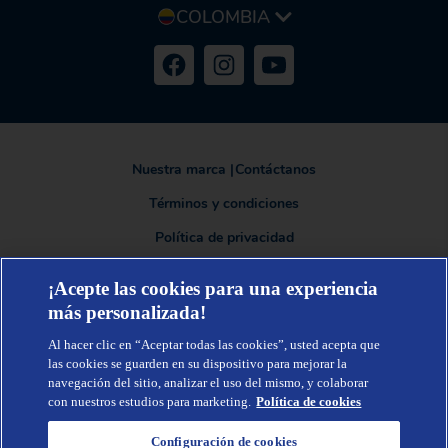
COLOMBIA
Nuestra marca
|
Contáctanos
Términos y condiciones
Política de privacidad
¡Acepte las cookies para una experiencia
más personalizada!
TENA®, una marca de Essity - una compañía global líder en higiene y
salud. Cada día, mil millones de personas, en todo el mundo, utilizan
Al hacer clic en “Aceptar todas las cookies”, usted acepta que
nuestros productos, servicios y soluciones. Nuestro propósito es romper
barreras por el bienestar en beneficio de consumidores, pacientes,
las cookies se guarden en su dispositivo para mejorar la
cuidadores, clientes y la sociedad en general. Vendemos en
navegación del sitio, analizar el uso del mismo, y colaborar
aproximadamente 150 países bajo las principales marcas globales TENA y
con nuestros estudios para marketing.
Política de cookies
Tork, así como otras marcas como Actimove, Cutimed, JOBST, Knix,
Leukoplast, Libero, Libresse, Lotus, Modibodi, Nosotras, Saba, Tempo, TOM
Organic y Zewa. En 2024, Essity tuvo ventas de aproximadamente 13 mil
Configuración de cookies
millones de euros y empleó a 36,000 personas. La sede de la compañía está