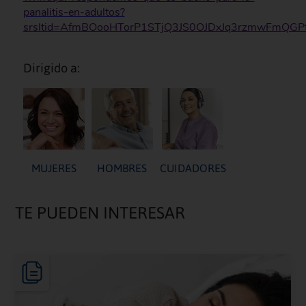
panalitis-en-adultos?
srsltid=AfmBOooHTorP1STjQ3JS0OJDxJq3rzmwFmQGP
Dirigido a:
MUJERES
HOMBRES
CUIDADORES
TE PUEDEN INTERESAR