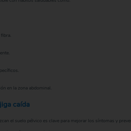
osible con hábitos saludables como:
fibra.
ente.
pecíficos.
sión en la zona abdominal.
jiga caída
zcan el suelo pélvico es clave para mejorar los síntomas y preve