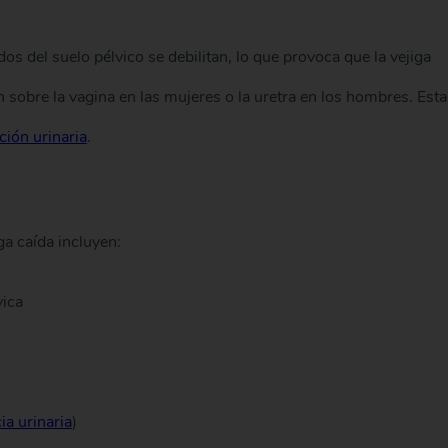
os del suelo pélvico se debilitan, lo que provoca que la vejiga
n sobre la vagina en las mujeres o la uretra en los hombres. Esta
ción urinaria
.
a caída incluyen:
vica
o
ia urinaria
)