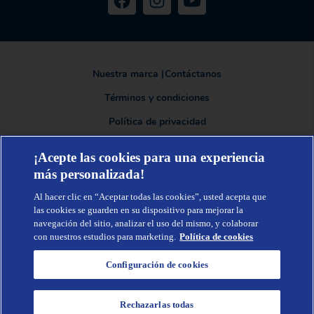
Nuestra marca
|
Contáctanos
Términos y condiciones
Política de privacidad
¡Acepte las cookies para una experiencia
más personalizada!
TENA®, una marca de Essity - una compañía global líder en higiene y
salud. Cada día, mil millones de personas, en todo el mundo, utilizan
Al hacer clic en “Aceptar todas las cookies”, usted acepta que
nuestros productos, servicios y soluciones. Nuestro propósito es romper
barreras por el bienestar en beneficio de consumidores, pacientes,
las cookies se guarden en su dispositivo para mejorar la
cuidadores, clientes y la sociedad en general. Vendemos en
navegación del sitio, analizar el uso del mismo, y colaborar
aproximadamente 150 países bajo las principales marcas globales TENA y
con nuestros estudios para marketing.
Política de cookies
Tork, así como otras marcas como Actimove, Cutimed, JOBST, Knix,
Leukoplast, Libero, Libresse, Lotus, Modibodi, Nosotras, Saba, Tempo, TOM
Organic y Zewa. En 2024, Essity tuvo ventas de aproximadamente 13 mil
Configuración de cookies
millones de euros y empleó a 36,000 personas. La sede de la compañía está
ubicada en Estocolmo, Suecia, y Essity cotiza en Nasdaq Estocolmo. Más
información en
www.essity.com
.
Rechazarlas todas