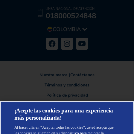
LÍNEA NACIONAL DE ATENCIÓN
018000524848
COLOMBIA
Nuestra marca
|
Contáctanos
Términos y condiciones
Política de privacidad
¡Acepte las cookies para una experiencia
más personalizada!
TENA®, una marca de Essity - una compañía global líder en higiene y
salud. Cada día, mil millones de personas, en todo el mundo, utilizan
Al hacer clic en “Aceptar todas las cookies”, usted acepta que
nuestros productos, servicios y soluciones. Nuestro propósito es romper
barreras por el bienestar en beneficio de consumidores, pacientes,
las cookies se guarden en su dispositivo para mejorar la