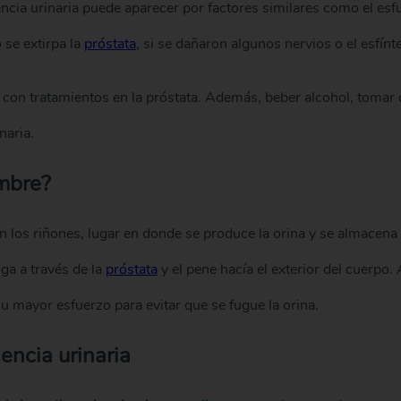
cia urinaria puede aparecer por factores similares como el esfue
se extirpa la
próstata
, si se dañaron algunos nervios o el esfínte
 con tratamientos en la próstata. Además, beber alcohol, tomar
naria.
ombre?
en los riñones, lugar en donde se produce la orina y se almacena
iga a través de la
próstata
y el pene hacía el exterior del cuerp
su mayor esfuerzo para evitar que se fugue la orina.
encia urinaria