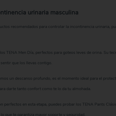
ntinencia urinaria masculina
uctos recomendados para controlar la incontinencia urinaria, p
o los TENA Men Día, perfectos para goteos leves de orina. Su t
 sentir que los llevas contigo.
amos un descanso profundo, es el momento ideal para el prot
ra darte tanto confort como te lo da tu almohada.
on perfectos en esta etapa, puedes probar los TENA Pants Clási
 lo que te garantiza mayor soporte y seguridad.