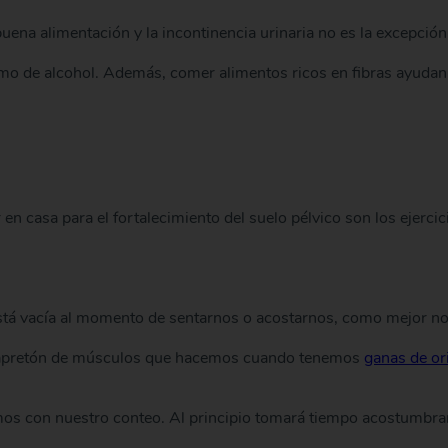
buena alimentación y la incontinencia urinaria no es la excepc
umo de alcohol. Además, comer alimentos ricos en fibras ayudan 
en casa para el fortalecimiento del suelo pélvico son los ejercici
stá vacía al momento de sentarnos o acostarnos, como mejor no
 el apretón de músculos que hacemos cuando tenemos
ganas de or
s con nuestro conteo. Al principio tomará tiempo acostumbrart