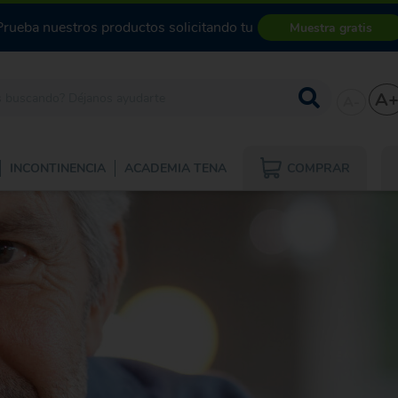
Prueba nuestros productos solicitando tu
Muestra gratis
A
A-
COMPRAR
INCONTINENCIA
ACADEMIA TENA