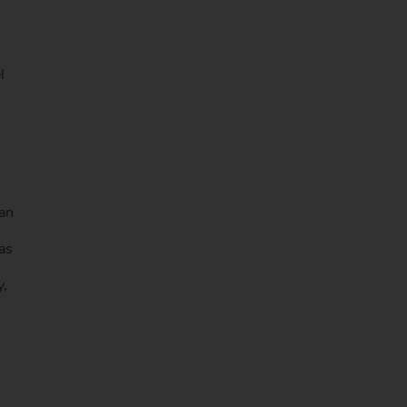
l
an
as
y,