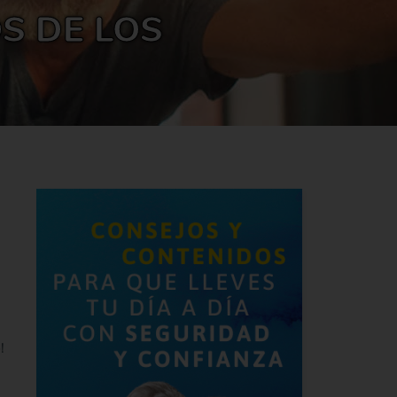
S DE LOS
n
!