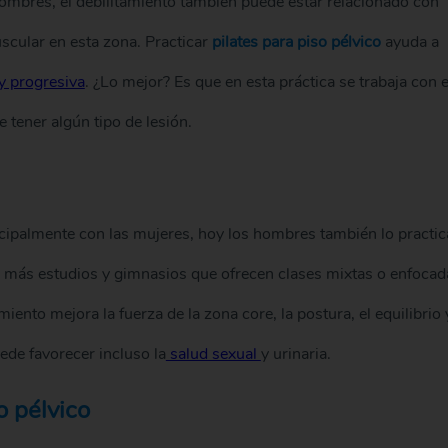
ombres, el debilitamiento también puede estar relacionado con
uscular en esta zona. Practicar
pilates para piso pélvico
ayuda a
y progresiva
. ¿Lo mejor? Es que en esta práctica se trabaja con e
 tener algún tipo de lesión.
ipalmente con las mujeres, hoy los hombres también lo practic
y más estudios y gimnasios que ofrecen clases mixtas o enfocad
iento mejora la fuerza de la zona core, la postura, el equilibrio 
uede favorecer incluso la
salud sexual
y urinaria.
o pélvico