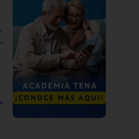
y
os
 a