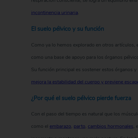
respiración consciente, se logra un equilibrio entr
incontinencia urinaria
.
El suelo pélvico y su función
Como ya lo hemos explorado en otros artículos, e
como una base de apoyo para los órganos pélvicos c
Su función principal es sostener estos órganos y c
mejora la estabilidad del cuerpo y previene esca
¿Por qué el suelo pélvico pierde fuerza
Con el paso del tiempo es natural que los músculo
como el
embarazo
,
parto
,
cambios hormonales
, 