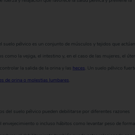
e fuerza y relajación que favorece la salud pélvica y previene la
l suelo pélvico es un conjunto de músculos y tejidos que actúa
omo la vejiga, el intestino y, en el caso de las mujeres, el úter
ontrolar la salida de la orina y las
heces
. Un suelo pélvico fuert
pes de orina o molestias lumbares
.
s del suelo pélvico pueden debilitarse por diferentes razones
el envejecimiento o incluso hábitos como levantar peso de forma